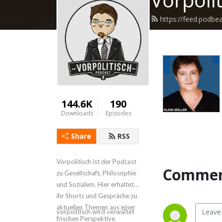
https://feed.podbe
144.6K
190
Downloads
Episodes
Share
RSS
Vorpolitisch ist der Podcast
Commen
zu Gesellschaft, Philosophie
und Sozialem. Hier erhaltet
ihr Shorts und Gespräche zu
aktuellen Themen aus einer
vorpolitisch wird verwaltet
frischen Perspektive.