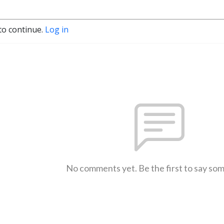
to continue.
Log in
No comments yet. Be the first to say so