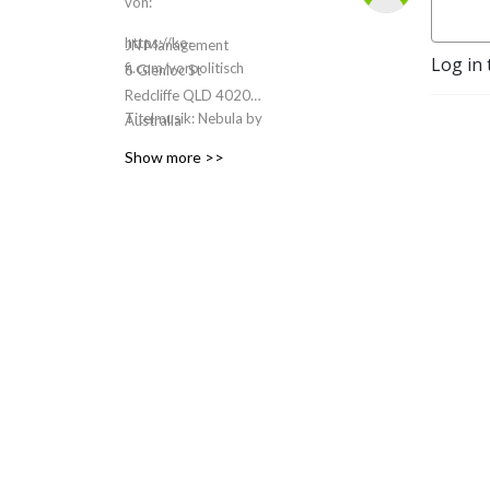
von:
https://ko-
JN Management
Log in 
fi.com/vorpolitisch
6 Glenloc St
Redcliffe QLD 4020
Titelmusik: Nebula by
Australia
Electronic Senses via
Show more >>
pixabay